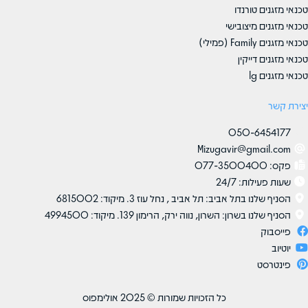
טכנאי מזגנים טורנדו
טכנאי מזגנים מיצובישי
טכנאי מזגנים Family (פמילי)
טכנאי מזגנים דייקין
טכנאי מזגנים lg
יצירת קשר​
050-6454177
Mizugavir@gmail.com
פקס: 077-3500400
שעות פעילות: 24/7
הסניף שלנו בתל אביב: תל אביב , נחל עוז 3. מיקוד: 6815002
הסניף שלנו בשרון: השרון, נווה ירק, הרימון 139. מיקוד: 4994500
פייסבוק
יוטיוב
פינטרסט
כל הזכויות שמורות © 2025 אולימפוס