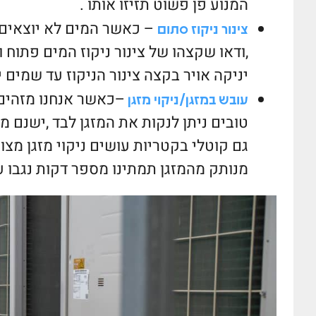
המנוע פן פשוט תזיזו אותו .
– כאשר המים לא יוצאים 
צינור ניקוז סתום
,ודאו שקצהו של צינור ניקוז המים פתוח
יניקה אויר בקצה צינור הניקוז עד שמים 
–כאשר אנחנו מזהים 
עובש במזגן/ניקוי מזגן
טובים ניתן לנקות את המזגן לבד ,ישנם מ
גם קוטלי בקטריות עושים ניקוי מזגן מצוי
מנותק מהמזגן תמתינו מספר דקות נגבו עם מגבונים ב 90%