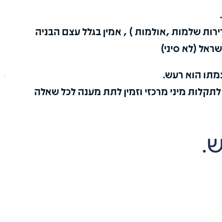
תודה רבה
לא צריך להתלבט.
הבעיה במזגן
אם אתם צריכים טכנאי מקצועי ללא פשרות,
דירות שלמות ,אולמות ) , אמין בגלל עצם הבניה
מלאך
הותן שירות ברמה הכי מקצועית, ובאמת בנחיר
הגון רק אברהם מור מאולימפוס מיזוג אויר.
ראל (לא סיני)
היו אצלי כמה טכנאים שלא הסתדרו עם המיני
מרכזי של אלקטרה אינוורטר , הוא הגיע תפר את
מתו הוא רעש.
התקלה כמו שאומרים איפה שאחרים הסתבכו.
המזגן מקרר מדהים.
קלות מיני מרכזי וזמין לתת מענה לכל שאלה
תודה
ש.