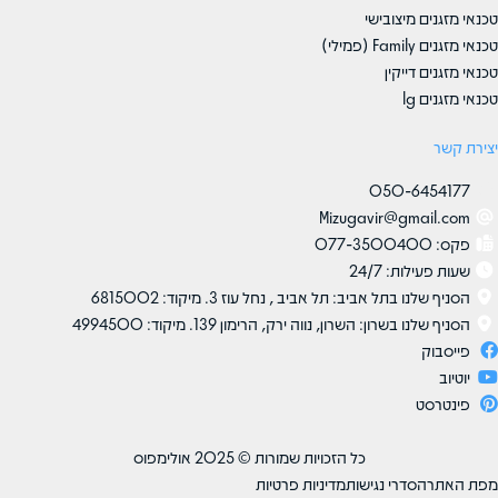
טכנאי מזגנים מיצובישי
טכנאי מזגנים Family (פמילי)
טכנאי מזגנים דייקין
טכנאי מזגנים lg
יצירת קשר​
050-6454177
Mizugavir@gmail.com
פקס: 077-3500400
שעות פעילות: 24/7
הסניף שלנו בתל אביב: תל אביב , נחל עוז 3. מיקוד: 6815002
הסניף שלנו בשרון: השרון, נווה ירק, הרימון 139. מיקוד: 4994500
פייסבוק
יוטיוב
פינטרסט
כל הזכויות שמורות © 2025 אולימפוס
מפת האתר
הסדרי נגישות
מדיניות פרטיות