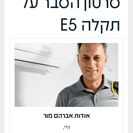
סרטון הסבר על
תקלה E5
אודות אברהם מור
היי,