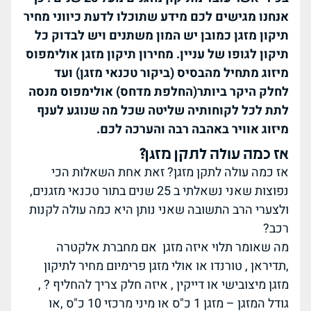
אנחנו מגישים לכם מידע שתוכלו לדעת כיווני מחיר
תיקון מזגן כמובן יש המון משתנים ויש לבדוק כל
תיקון לגופו של עניין.
מחירון תיקון מזגן אולימפוס
מיזוג מתחיל מהבסיס (ביקור טכנאי מזגן) ועד
לחלק היקר ביותר(החלפת מדחס) אולימפוס מנסה
לתת לכל לקוחותיה שליטה שכל מה שנוגע לענף
מיזוג אוויר באהבה רבה והערכה לכם.
אז כמה עולה לתקן מזגן?
אז כמה עולה לתקן מזגן? זאת אחת השאלות הכי
נפוצות שאני נשאלתי ב 25 שנים בתור טכנאי מזגנים,
ולצערי הרב התשובה שאני נותן היא כמה עולה לקנות
רכב?
מה שאומר תלוי איזה מזגן אם מחברת אלקטרה
,תדיראן , טורנדו או אולי מזגן פרימיום מחיר לתיקון
מזגן מיצובישי או דייקין , איזה חלק צריך להחליף ? ,
גודל המזגן – מזגן 1 כ"ס או מיני מרכזי 10 כ"ס ,או