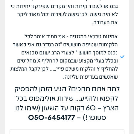
גבס או לשבור קירות והיו מקרים שפירקנו יחידות כי
לא היה גישה .לכן גישה לשירות יכול מאוד ליקר
את העבודה.
אמינות טכנאי המזגנים - אני תמיד אומר לכל
הלקוחות שטיפה חוששים "זה בסדר גם אני כאשר
נכנס למוסך חושש " לצערי הרב ישנם טכנאים
ובכלל בעלי מקצוע שבמקום להחליף X מחליטים
להחליף Y והלקוח משלם פייי….. לכן לקבל המלצות
שאנשים בעדיפות עליונה.
למה אתם מחכים? הגיע הזמן להפסיק
לקפוא ולהזיע… שירות אולימפוס בכל
הארץ – 60 דקות על השעון (שימו לנו
סטופר!) –
050-6454177