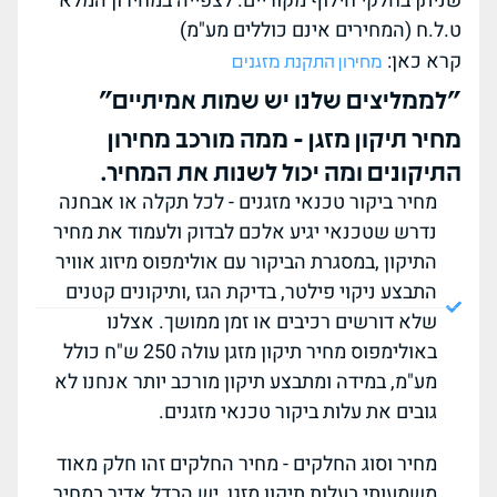
שניתן בחלקי חילוף מקוריים. לצפייה במחירון המלא
ט.ל.ח (המחירים אינם כוללים מע"מ)
קרא כאן:
מחירון התקנת מזגנים
"לממליצים שלנו יש שמות אמיתיים"
מחיר תיקון מזגן - ממה מורכב מחירון
התיקונים ומה יכול לשנות את המחיר.
מחיר ביקור טכנאי מזגנים - לכל תקלה או אבחנה
נדרש שטכנאי יגיע אלכם לבדוק ולעמוד את מחיר
התיקון ,במסגרת הביקור עם אולימפוס מיזוג אוויר
התבצע ניקוי פילטר, בדיקת הגז ,ותיקונים קטנים
שלא דורשים רכיבים או זמן ממושך. אצלנו
באולימפוס מחיר תיקון מזגן עולה 250 ש"ח כולל
מע"מ, במידה ומתבצע תיקון מורכב יותר אנחנו לא
גובים את עלות ביקור טכנאי מזגנים.
מחיר וסוג החלקים - מחיר החלקים זהו חלק מאוד
משמעותי בעלות תיקון מזגן, יש הבדל אדיר במחיר